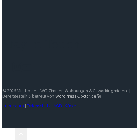
Stay In Touch
© 2026 MietUp.de – WG-Zimmer, Wohnungen & Coworking mieten |
Bereitgestellt & betreut von
WordPress-Doctor.de 🚀
Impressum
|
Datenschutz
|
AGB
|
Widerruf