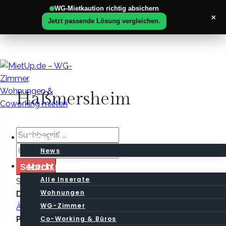
WG-Mietkaution richtig absichern
×
Jetzt passende Lösung vergleichen.
Zum
Inhalt
springen
Haßmersheim
Home
News
Search
Marktplatz
Alle Inserate
Sortieren nach:
Überschrift
Wohnungen
Datum der Veröffentlichung
Neuste zuerst
WG-Zimmer
Älteste zuerst
Co-Working & Büros
Preis
Billigste zuerst
Teuerste zuerst