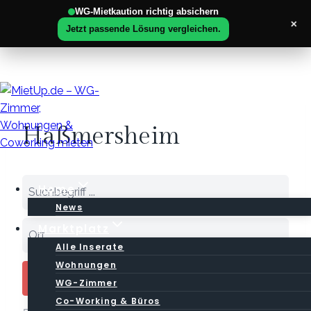
WG-Mietkaution richtig absichern
×
Jetzt passende Lösung vergleichen.
Zum
Inhalt
springen
Haßmersheim
Home
News
Marktplatz
Alle Inserate
Wohnungen
Search
WG-Zimmer
Co-Working & Büros