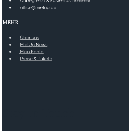
Unbegrenzt & kostenlos inserieren
office@mietup.de
MEHR
Über uns
MietUp News
Mein Konto
Preise & Pakete
Stay In Touch