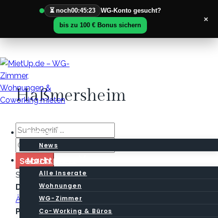
⏳ noch
00:45:23
WG-Konto gesucht?
×
bis zu 100 € Bonus sichern
Zum
Inhalt
springen
Haßmersheim
Home
News
Search
Marktplatz
Alle Inserate
Sortieren nach:
Preis
Wohnungen
Datum der Veröffentlichung
Neuste zuerst
WG-Zimmer
Älteste zuerst
Co-Working & Büros
Preis
Billigste zuerst
Teuerste zuerst