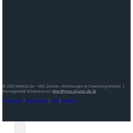
Stay In Touch
© 2026 MietUp.de – WG-Zimmer, Wohnungen & Coworking mieten |
Bereitgestellt & betreut von
WordPress-Doctor.de 🚀
Impressum
|
Datenschutz
|
AGB
|
Widerruf