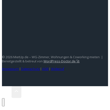
Stay In Touch
© 2026 MietUp.de – WG-Zimmer, Wohnungen & Coworking mieten |
Bereitgestellt & betreut von
WordPress-Doctor.de 🚀
Impressum
|
Datenschutz
|
AGB
|
Widerruf