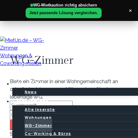
WG-Mietkaution richtig absichern
×
Jetzt passende Lösung vergleichen.
Zum
Inhalt
springen
WG-Zimmer
Biete ein Zimmer in einer Wohngemeinschaft an
Home
oder finde deinen neuen Mitbewohner für eine
News
lebendige WG.
Marktplatz
Alle Inserate
Wohnungen
Search
WG-Zimmer
Co-Working & Büros
Sortieren nach:
Datum der Veröffentlichung