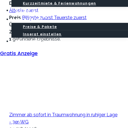
Datum der Veröffentlichung
Neuste zuerst
Kurzzeitmiete & Ferienwohnungen
Karte & Standorte
Älteste zuerst
Preis
Billigste zuerst
Teuerste zuerst
Inserieren
Überschrift
Von A bis Z
Von Z bis A
Preise & Pakete
Zufall
Random Order
Inserat einstellen
1
gefundene Ergebnisse.
Mein Konto
Gratis Anzeige
Zimmer ab sofort in Traumwohnung in ruhiger Lage
- 3er-WG