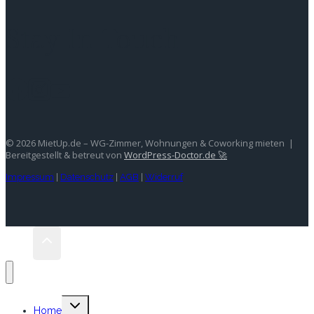
Stay In Touch
© 2026 MietUp.de – WG-Zimmer, Wohnungen & Coworking mieten |
Bereitgestellt & betreut von
WordPress-Doctor.de 🚀
Impressum
|
Datenschutz
|
AGB
|
Widerruf
Untermenü
Home