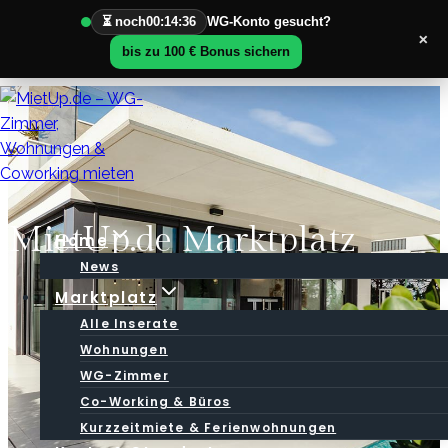
⏳ noch
00:14:36
WG-Konto gesucht?
×
bis zu 100 € Bonus sichern
Zum
Inhalt
springen
MietUp.de Marktplatz
Home
News
Marktplatz
Alle Inserate
Wohnungen
WG-Zimmer
Co-Working & Büros
Kurzzeitmiete & Ferienwohnungen