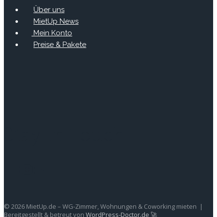
Über uns
MietUp News
Mein Konto
Preise & Pakete
Stay In Touch
© 2026 MietUp.de – WG-Zimmer, Wohnungen & Coworking mieten |
Bereitgestellt & betreut von
WordPress-Doctor.de 🚀