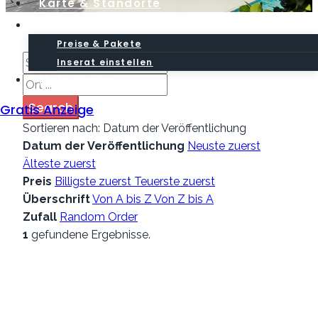
Karte & Standorte
Inserieren
Preise & Pakete
Inserat einstellen
Mein Konto
Search
Gratis Anzeige
Sortieren nach:
Datum der Veröffentlichung
Datum der Veröffentlichung
Neuste zuerst
Älteste zuerst
Preis
Billigste zuerst
Teuerste zuerst
Überschrift
Von A bis Z
Von Z bis A
Zufall
Random Order
1
gefundene Ergebnisse.