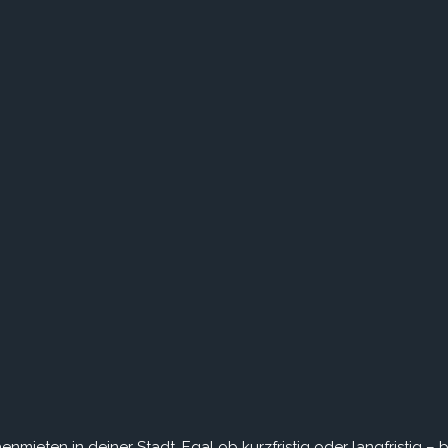
ieten in deiner Stadt. Egal ob kurzfristig oder langfristig –