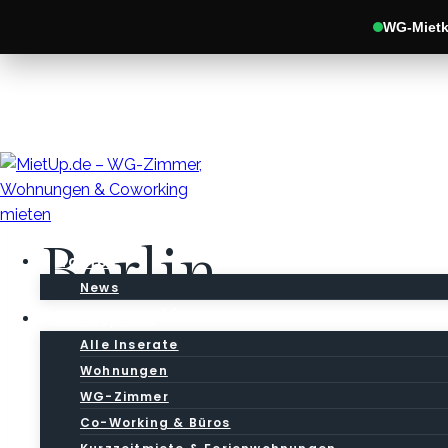
WG-Mietka
Zum
Inhalt
springen
Berlin
Home
News
Marktplatz
Alle Inserate
Wohnungen
WG-Zimmer
Co-Working & Büros