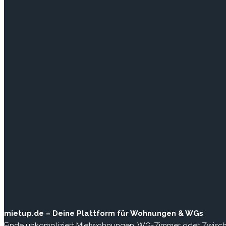
mietup.de – Deine Plattform für Wohnungen & WGs
Finde unkompliziert Mietwohnungen, WG-Zimmer oder Zwischenm