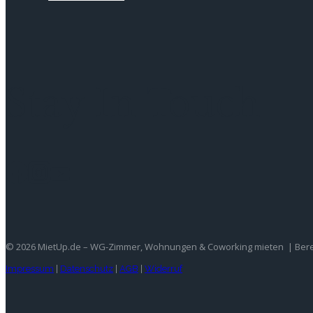
Stay In Touch
© 2026 MietUp.de – WG-Zimmer, Wohnungen & Coworking mieten | Bereit
Impressum
|
Datenschutz
|
AGB
|
Widerruf