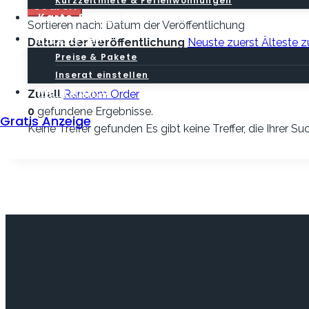
Kurzzeitmiete & Ferienwohnungen
Search
Karte & Standorte
Sortieren nach:
Datum der Veröffentlichung
Inserieren
Datum der Veröffentlichung
Neuste zuerst
Älteste z
Preise & Pakete
Preis
Billigste zuerst
Teuerste zuerst
Inserat einstellen
Überschrift
Von A bis Z
Von Z bis A
Mein Konto
Zufall
Random Order
0
gefundene Ergebnisse.
Gratis Anzeige
Keine Treffer gefunden
Es gibt keine Treffer, die Ihrer 